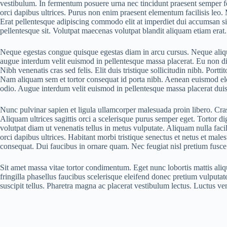
vestibulum. In fermentum posuere urna nec tincidunt praesent semper feu
orci dapibus ultrices. Purus non enim praesent elementum facilisis leo. M
Erat pellentesque adipiscing commodo elit at imperdiet dui accumsan sit
pellentesque sit. Volutpat maecenas volutpat blandit aliquam etiam er
Neque egestas congue quisque egestas diam in arcu cursus. Neque aliqu
augue interdum velit euismod in pellentesque massa placerat. Eu non di
Nibh venenatis cras sed felis. Elit duis tristique sollicitudin nibh. Por
Nam aliquam sem et tortor consequat id porta nibh. Aenean euismod e
odio. Augue interdum velit euismod in pellentesque massa placerat duis u
Nunc pulvinar sapien et ligula ullamcorper malesuada proin libero. Cras
Aliquam ultrices sagittis orci a scelerisque purus semper eget. Tortor d
volutpat diam ut venenatis tellus in metus vulputate. Aliquam nulla faci
orci dapibus ultrices. Habitant morbi tristique senectus et netus et ma
consequat. Dui faucibus in ornare quam. Nec feugiat nisl pretium fusce
Sit amet massa vitae tortor condimentum. Eget nunc lobortis mattis aliqu
fringilla phasellus faucibus scelerisque eleifend donec pretium vulputa
suscipit tellus. Pharetra magna ac placerat vestibulum lectus. Luctus ve