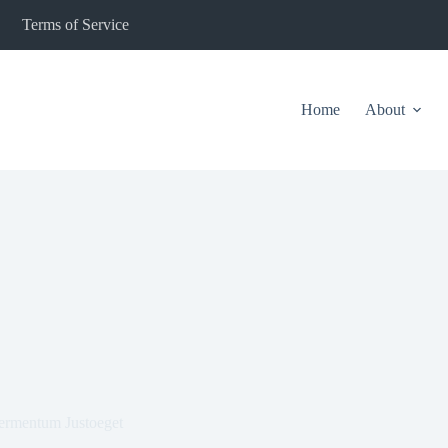
Terms of Service
Home
About
ermentum Justoeget