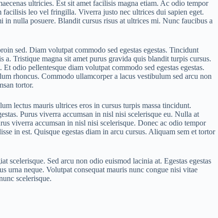
aecenas ultricies. Est sit amet facilisis magna etiam. Ac odio tempor
ilisis leo vel fringilla. Viverra justo nec ultrices dui sapien eget.
in nulla posuere. Blandit cursus risus at ultrices mi. Nunc faucibus a
 proin sed. Diam volutpat commodo sed egestas egestas. Tincidunt
a. Tristique magna sit amet purus gravida quis blandit turpis cursus.
 sit. Et odio pellentesque diam volutpat commodo sed egestas egestas.
ibulum rhoncus. Commodo ullamcorper a lacus vestibulum sed arcu non
msan tortor.
m lectus mauris ultrices eros in cursus turpis massa tincidunt.
estas. Purus viverra accumsan in nisl nisi scelerisque eu. Nulla at
urus viverra accumsan in nisl nisi scelerisque. Donec ac odio tempor
isse in est. Quisque egestas diam in arcu cursus. Aliquam sem et tortor
iat scelerisque. Sed arcu non odio euismod lacinia at. Egestas egestas
oncus urna neque. Volutpat consequat mauris nunc congue nisi vitae
 nunc scelerisque.