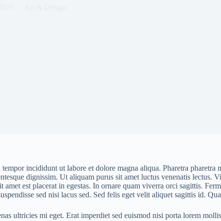
2020
Art & Design
 tempor incididunt ut labore et dolore magna aliqua. Pharetra pharetra 
ellentesque dignissim. Ut aliquam purus sit amet luctus venenatis lectus.
s sit amet est placerat in egestas. In ornare quam viverra orci sagittis.
uspendisse sed nisi lacus sed. Sed felis eget velit aliquet sagittis id. 
nas ultricies mi eget. Erat imperdiet sed euismod nisi porta lorem moll