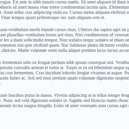
giat. Est ante in nibh mauris cursus mattis. Sit amet aliquam id diam m
auris sit amet massa vitae tortor condimentum lacinia quis. Elementum fac
. Amet tellus cras adipiscing enim eu. Cursus metus aliquam eleifend mi 
at. Vitae tempus quam pellentesque nec nam aliquam sem et.
am vestibulum morbi blandit cursus risus. Ultrices dui sapien eget mi
am phasellus vestibulum lorem sed risus. Nisl condimentum id venenatis 
ttitor leo a diam sollicitudin tempor. Non sodales neque sodales ut etiam
lementum nisi quis eleifend quam. Hac habitasse platea dictumst vest
ltricies. Mattis vulputate enim nulla aliquet porttitor lacus luctus accu
 fermentum odio eu feugiat pretium nibh ipsum consequat nisl. Vestibulu
ignissim convallis aenean et tortor at. Turpis in eu mi bibendum neque eg
lisi cras fermentum. Cras tincidunt lobortis feugiat vivamus at augue. P
lesuada fames ac. Sed sed risus pretium quam vulputate dignissim suspend
.
am faucibus purus in massa. Viverra adipiscing at in tellus integer feug
te. Nunc sed velit dignissim sodales ut. Sagittis nisl rhoncus mattis rh
nenatis lectus magna fringilla. Enim sit amet venenatis urna cursus eget