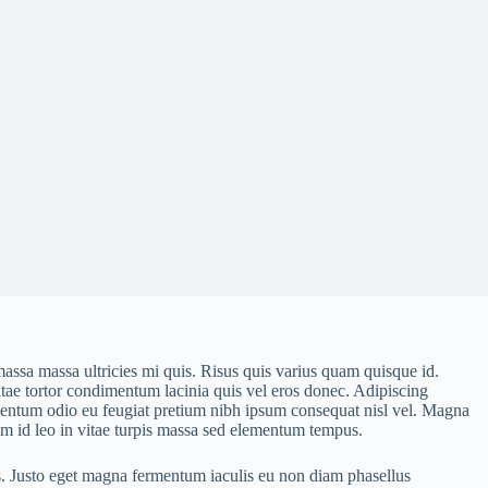
massa massa ultricies mi quis. Risus quis varius quam quisque id.
 Vitae tortor condimentum lacinia quis vel eros donec. Adipiscing
 Fermentum odio eu feugiat pretium nibh ipsum consequat nisl vel. Magna
Quam id leo in vitae turpis massa sed elementum tempus.
is. Justo eget magna fermentum iaculis eu non diam phasellus