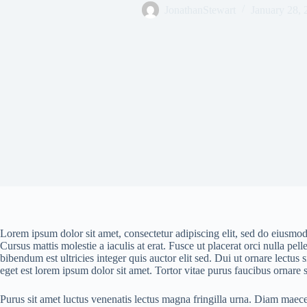
JonathanStewart
January 28, 
Lorem ipsum dolor sit amet, consectetur adipiscing elit, sed do eiusmod
Cursus mattis molestie a iaculis at erat. Fusce ut placerat orci nulla p
bibendum est ultricies integer quis auctor elit sed. Dui ut ornare lectu
eget est lorem ipsum dolor sit amet. Tortor vitae purus faucibus ornare s
Purus sit amet luctus venenatis lectus magna fringilla urna. Diam maece