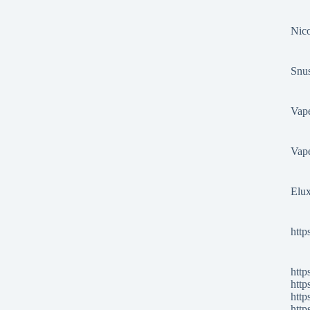
Nico
Snu
Vape
Vape
Elux
http
http
http
http
http