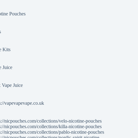
tine Pouches
s
 Kits
 Juice
 Vape Juice
s://vapevapevape.co.uk
s://nicpouches.com/collections/velo-nicotine-pouches
s://nicpouches.com/collections/killa-nicotine-pouches
s://nicpouches.com/collections/pablo-nicotine-pouches
s://nicpouches.com/collections/nordic-spirit-nicotine-