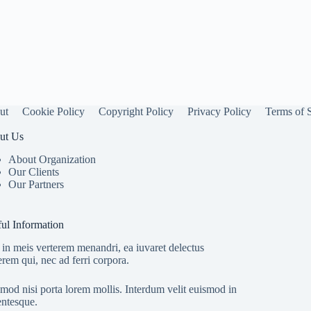
ut
Cookie Policy
Copyright Policy
Privacy Policy
Terms of 
ut Us
About Organization
Our Clients
Our Partners
ul Information
in meis verterem menandri, ea iuvaret delectus
erem qui, nec ad ferri corpora.
mod nisi porta lorem mollis. Interdum velit euismod in
entesque.