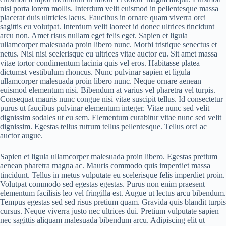
nisi porta lorem mollis. Interdum velit euismod in pellentesque massa
placerat duis ultricies lacus. Faucibus in ornare quam viverra orci
sagittis eu volutpat. Interdum velit laoreet id donec ultrices tincidunt
arcu non. Amet risus nullam eget felis eget. Sapien et ligula
ullamcorper malesuada proin libero nunc. Morbi tristique senectus et
netus. Nisl nisi scelerisque eu ultrices vitae auctor eu. Sit amet massa
vitae tortor condimentum lacinia quis vel eros. Habitasse platea
dictumst vestibulum rhoncus. Nunc pulvinar sapien et ligula
ullamcorper malesuada proin libero nunc. Neque ornare aenean
euismod elementum nisi. Bibendum at varius vel pharetra vel turpis.
Consequat mauris nunc congue nisi vitae suscipit tellus. Id consectetur
purus ut faucibus pulvinar elementum integer. Vitae nunc sed velit
dignissim sodales ut eu sem. Elementum curabitur vitae nunc sed velit
dignissim. Egestas tellus rutrum tellus pellentesque. Tellus orci ac
auctor augue.
Sapien et ligula ullamcorper malesuada proin libero. Egestas pretium
aenean pharetra magna ac. Mauris commodo quis imperdiet massa
tincidunt. Tellus in metus vulputate eu scelerisque felis imperdiet proin.
Volutpat commodo sed egestas egestas. Purus non enim praesent
elementum facilisis leo vel fringilla est. Augue ut lectus arcu bibendum.
Tempus egestas sed sed risus pretium quam. Gravida quis blandit turpis
cursus. Neque viverra justo nec ultrices dui. Pretium vulputate sapien
nec sagittis aliquam malesuada bibendum arcu. Adipiscing elit ut