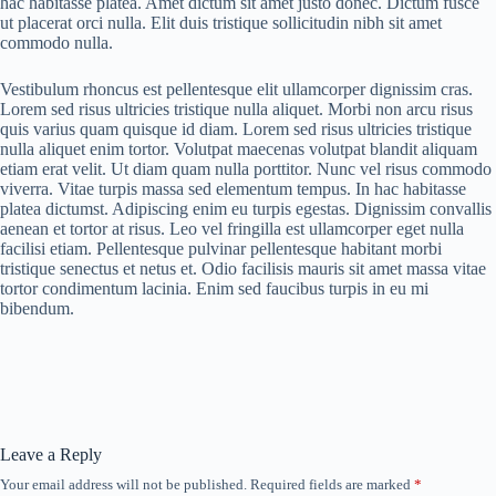
hac habitasse platea. Amet dictum sit amet justo donec. Dictum fusce
ut placerat orci nulla. Elit duis tristique sollicitudin nibh sit amet
commodo nulla.
Vestibulum rhoncus est pellentesque elit ullamcorper dignissim cras.
Lorem sed risus ultricies tristique nulla aliquet. Morbi non arcu risus
quis varius quam quisque id diam. Lorem sed risus ultricies tristique
nulla aliquet enim tortor. Volutpat maecenas volutpat blandit aliquam
etiam erat velit. Ut diam quam nulla porttitor. Nunc vel risus commodo
viverra. Vitae turpis massa sed elementum tempus. In hac habitasse
platea dictumst. Adipiscing enim eu turpis egestas. Dignissim convallis
aenean et tortor at risus. Leo vel fringilla est ullamcorper eget nulla
facilisi etiam. Pellentesque pulvinar pellentesque habitant morbi
tristique senectus et netus et. Odio facilisis mauris sit amet massa vitae
tortor condimentum lacinia. Enim sed faucibus turpis in eu mi
bibendum.
Leave a Reply
Your email address will not be published.
Required fields are marked
*