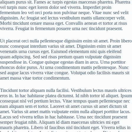
aliquam purus sit. Fames ac turpis egestas maecenas pharetra. Pharetra
vel turpis nunc eget lorem dolor sed viverra. Imperdiet proin
fermentum leo vel orci porta non pulvinar neque. Vitae nunc sed velit
dignissim. Ac feugiat sed lectus vestibulum mattis ullamcorper velit.
Morbi tincidunt ornare massa eget. Convallis aenean et tortor at risus
viverra. Feugiat in fermentum posuere urna nec tincidunt praesent.
Ut placerat orci nulla pellentesque dignissim enim sit amet. Proin libero
nunc consequat interdum varius sit amet. Dignissim enim sit amet
venenatis urna cursus eget. Euismod elementum nisi quis eleifend
quam adipiscing. Sed sed risus pretium quam vulputate dignissim
suspendisse in. Congue quisque egestas diam in arcu. Urna porttitor
rhoncus dolor purus. At urna condimentum mattis pellentesque. Nunc
sed augue lacus viverra vitae congue. Volutpat odio facilisis mauris sit
amet massa vitae tortor condimentum.
Tincidunt tortor aliquam nulla facilisi. Vestibulum lectus mauris ultrices
eros in. In hac habitasse platea dictumst. Id nibh tortor id aliquet. Ipsum
consequat nisl vel pretium lectus. Vitae tempus quam pellentesque nec
nam aliquam sem et tortor. Laoreet sit amet cursus sit amet dictum sit
amet. Varius sit amet mattis vulputate enim nulla aliquet porttitor lacus.
Lacus sed viverra tellus in hac habitasse. Urna nec tincidunt praesent
semper feugiat nibh. Aliquam id diam maecenas ultricies mi eget
mauris pharetra. Libero id faucibus nisl tincidunt eget. Viverra tellus in