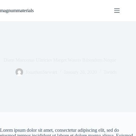
Skip
to
magnummaterials
content
Diam Maecenas Ultricies Mieget Wauris Bibendum Neque
JonathanStewart
January 28, 2020
Trends
Lorem ipsum dolor sit amet, consectetur adipiscing elit, sed do
eiusmod tempor incididunt ut labore et dolore magna aliqua. Euismod