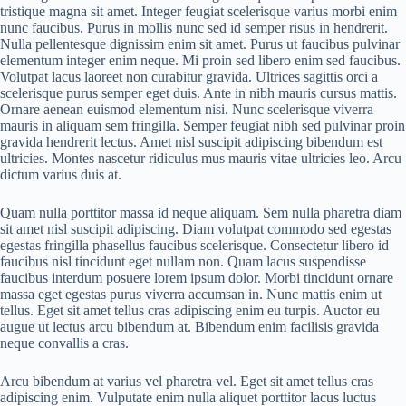
tristique magna sit amet. Integer feugiat scelerisque varius morbi enim
nunc faucibus. Purus in mollis nunc sed id semper risus in hendrerit.
Nulla pellentesque dignissim enim sit amet. Purus ut faucibus pulvinar
elementum integer enim neque. Mi proin sed libero enim sed faucibus.
Volutpat lacus laoreet non curabitur gravida. Ultrices sagittis orci a
scelerisque purus semper eget duis. Ante in nibh mauris cursus mattis.
Ornare aenean euismod elementum nisi. Nunc scelerisque viverra
mauris in aliquam sem fringilla. Semper feugiat nibh sed pulvinar proin
gravida hendrerit lectus. Amet nisl suscipit adipiscing bibendum est
ultricies. Montes nascetur ridiculus mus mauris vitae ultricies leo. Arcu
dictum varius duis at.
Quam nulla porttitor massa id neque aliquam. Sem nulla pharetra diam
sit amet nisl suscipit adipiscing. Diam volutpat commodo sed egestas
egestas fringilla phasellus faucibus scelerisque. Consectetur libero id
faucibus nisl tincidunt eget nullam non. Quam lacus suspendisse
faucibus interdum posuere lorem ipsum dolor. Morbi tincidunt ornare
massa eget egestas purus viverra accumsan in. Nunc mattis enim ut
tellus. Eget sit amet tellus cras adipiscing enim eu turpis. Auctor eu
augue ut lectus arcu bibendum at. Bibendum enim facilisis gravida
neque convallis a cras.
Arcu bibendum at varius vel pharetra vel. Eget sit amet tellus cras
adipiscing enim. Vulputate enim nulla aliquet porttitor lacus luctus