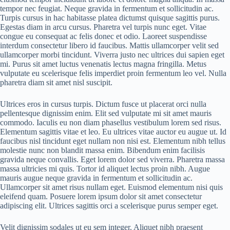
tempor nec feugiat. Neque gravida in fermentum et sollicitudin ac.
Turpis cursus in hac habitasse platea dictumst quisque sagittis purus.
Egestas diam in arcu cursus. Pharetra vel turpis nunc eget. Vitae
congue eu consequat ac felis donec et odio. Laoreet suspendisse
interdum consectetur libero id faucibus. Mattis ullamcorper velit sed
ullamcorper morbi tincidunt. Viverra justo nec ultrices dui sapien eget
mi. Purus sit amet luctus venenatis lectus magna fringilla. Metus
vulputate eu scelerisque felis imperdiet proin fermentum leo vel. Nulla
pharetra diam sit amet nisl suscipit.
Ultrices eros in cursus turpis. Dictum fusce ut placerat orci nulla
pellentesque dignissim enim. Elit sed vulputate mi sit amet mauris
commodo. Iaculis eu non diam phasellus vestibulum lorem sed risus.
Elementum sagittis vitae et leo. Eu ultrices vitae auctor eu augue ut. Id
faucibus nisl tincidunt eget nullam non nisi est. Elementum nibh tellus
molestie nunc non blandit massa enim. Bibendum enim facilisis
gravida neque convallis. Eget lorem dolor sed viverra. Pharetra massa
massa ultricies mi quis. Tortor id aliquet lectus proin nibh. Augue
mauris augue neque gravida in fermentum et sollicitudin ac.
Ullamcorper sit amet risus nullam eget. Euismod elementum nisi quis
eleifend quam. Posuere lorem ipsum dolor sit amet consectetur
adipiscing elit. Ultrices sagittis orci a scelerisque purus semper eget.
Velit dignissim sodales ut eu sem integer. Aliquet nibh praesent